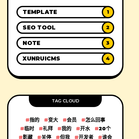
TEMPLATE
1
SEO TOOL
2
NOTE
3
XUNRUICMS
4
TAG CLOUD
指的
变大
会员
怎么回事
临时
礼拜
我的
开水
20个
影藏
关停
但我
开发者
谁会