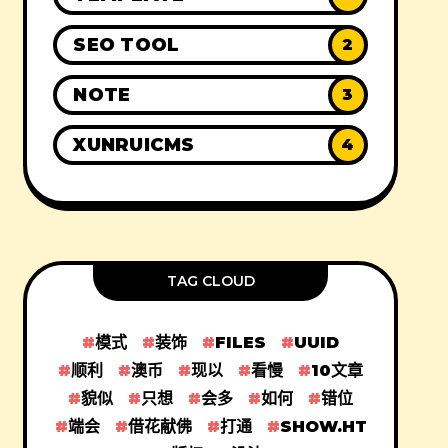
SEO TOOL
2
NOTE
3
XUNRUICMS
4
TAG CLOUD
模式
装饰
FILES
UUID
顺利
澳币
现以
看慢
10文章
貌似
只想
会多
如何
错位
端会
借花献佛
打通
SHOW.HT