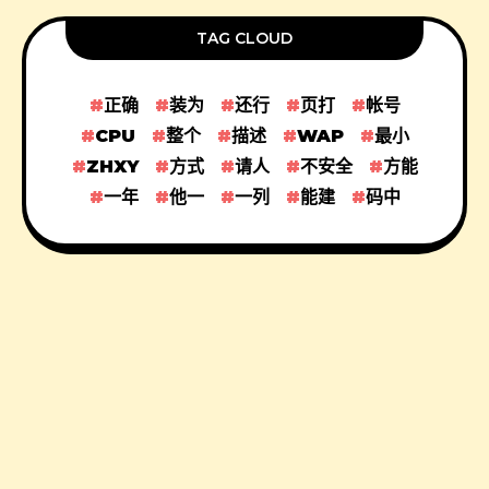
TAG CLOUD
正确
装为
还行
页打
帐号
CPU
整个
描述
WAP
最小
ZHXY
方式
请人
不安全
方能
一年
他一
一列
能建
码中