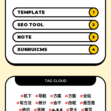
TEMPLATE
1
SEO TOOL
2
NOTE
3
XUNRUICMS
4
TAG CLOUD
机下
导航
方案
方能
全站
有方法
统计
会不
改呢
是否是
绝后
连接
4.5.5
变大
黄页