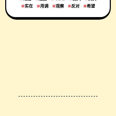
实在
用调
观察
反对
希望
© 2023 By
Sincere の Seo Blog
, All Rights
Reserved.
渝ICP备2022007555号-8