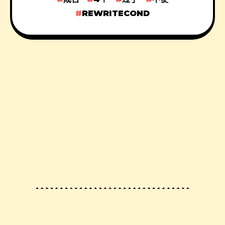
REWRITECOND
© 2023 By
Sincere の Seo Blog
, All Rights
Reserved.
渝ICP备2022007555号-8