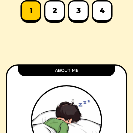
1
2
3
4
ABOUT ME