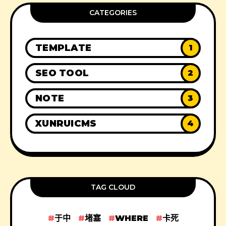
CATEGORIES
TEMPLATE
1
SEO TOOL
2
NOTE
3
XUNRUICMS
4
TAG CLOUD
于中
堵塞
WHERE
卡死