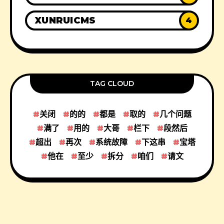
XUNRUICMS
4
TAG CLOUD
关闭
的的
都是
取的
几个问题
满了
用的
大哥
栏下
段然后
超出
再次
系统故障
下这串
宝塔
他在
至少
拆分
咱们
请文