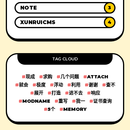
NOTE
3
XUNRUICMS
4
TAG CLOUD
现成
求购
几个问题
ATTACH
就会
极度
浮动
利用
谢谢
查不
展开
打造
进不去
响应
MODNAME
重写
我一
证书查询
5个
MEMORY