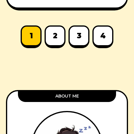
1
2
3
4
ABOUT ME