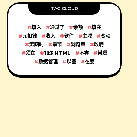
TAG CLOUD
填入
通过了
余额
填充
元扣钱
收入
软件
主域
变动
无图时
章节
浏览量
改呢
须在
123.HTML
不存
带逗
数据管理
以图
在要