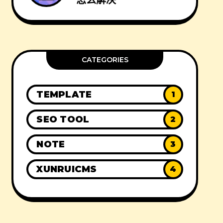
怎么解决
CATEGORIES
TEMPLATE
1
SEO TOOL
2
NOTE
3
XUNRUICMS
4