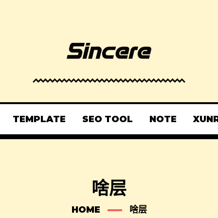
TEMPLATE
SEO TOOL
NOTE
XUN
啥层
HOME
啥层