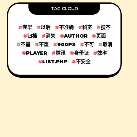
TAG CLOUD
完毕
以后
不准确
科室
搜不
归档
消失
AUTHOR
页面
不需
不重
900PX
不可
取消
PLAYER
腾讯
身份证
效率
LIST.PHP
不安全