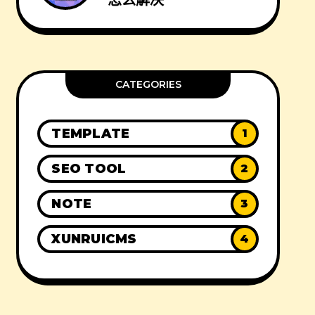
怎么解决
CATEGORIES
TEMPLATE
1
SEO TOOL
2
NOTE
3
XUNRUICMS
4