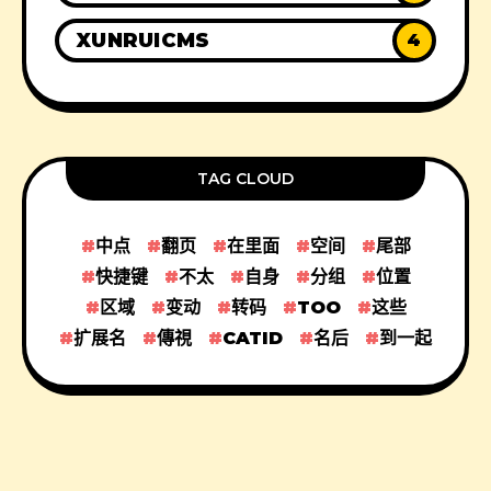
XUNRUICMS
4
TAG CLOUD
中点
翻页
在里面
空间
尾部
快捷键
不太
自身
分组
位置
区域
变动
转码
TOO
这些
扩展名
傳視
CATID
名后
到一起