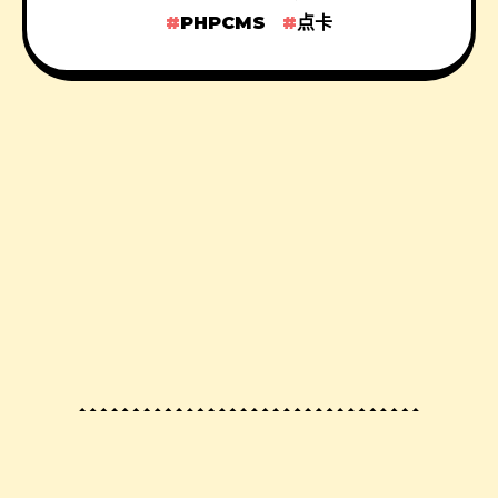
PHPCMS
点卡
© 2023 By
Sincere の Seo Blog
, All Rights
Reserved.
渝ICP备2022007555号-8