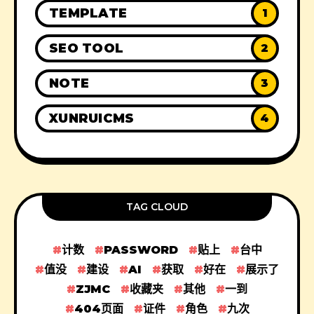
TEMPLATE
1
SEO TOOL
2
NOTE
3
XUNRUICMS
4
TAG CLOUD
计数
PASSWORD
贴上
台中
值没
建设
AI
获取
好在
展示了
ZJMC
收藏夹
其他
一到
404页面
证件
角色
九次