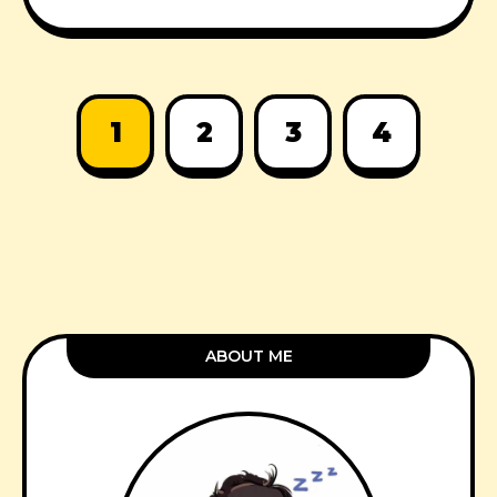
1
2
3
4
ABOUT ME