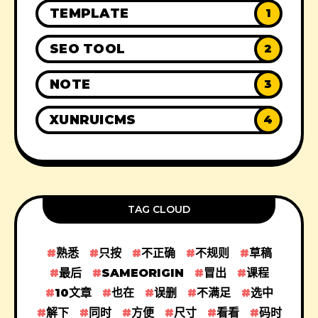
TEMPLATE
1
SEO TOOL
2
NOTE
3
XUNRUICMS
4
TAG CLOUD
熟悉
只按
不正确
不规则
草稿
最后
SAMEORIGIN
冒出
课程
10文章
也在
误删
不满足
选中
解下
同时
方便
尺寸
看看
码时