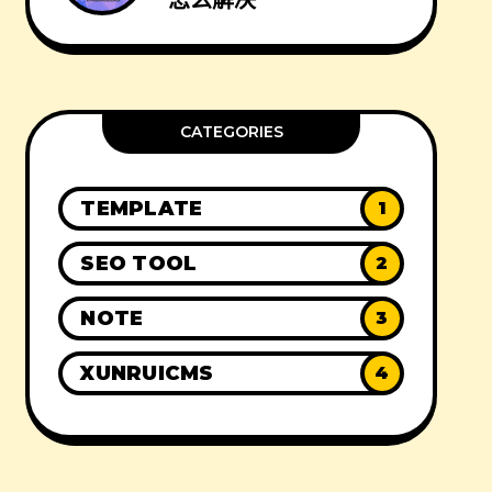
怎么解决
CATEGORIES
TEMPLATE
1
SEO TOOL
2
NOTE
3
XUNRUICMS
4