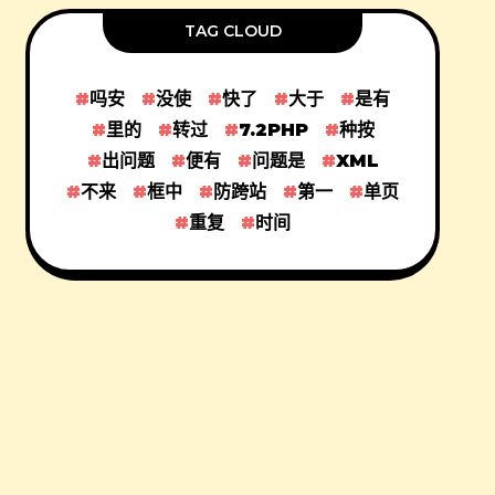
TAG CLOUD
吗安
没使
快了
大于
是有
里的
转过
7.2PHP
种按
出问题
便有
问题是
XML
不来
框中
防跨站
第一
单页
重复
时间