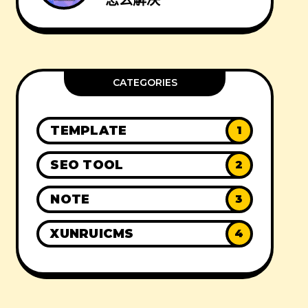
怎么解决
CATEGORIES
TEMPLATE
1
SEO TOOL
2
NOTE
3
XUNRUICMS
4