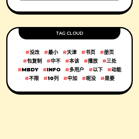
TAG CLOUD
没改
最小
天津
书页
册页
包复制
中不
本该
播放
三处
MBDY
INFO
多用户
以下
动能
不限
10列
中加
呢没
是要