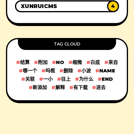
XUNRUICMS
4
TAG CLOUD
结算
附加
NO
缩微
白底
来自
哪一个
吗框
删除
小波
NAME
关联
一小
往上
为什么
END
新添加
解释
有下载
进去