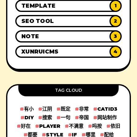
TEMPLATE
1
SEO TOOL
2
NOTE
3
XUNRUICMS
4
TAG CLOUD
有小
江阴
既定
非常
CATID3
DIY
搜索
一句
帝国
网站制作
好在
PLAYER
不满意
吗按
依旧
都要
STYLE
IF
哪里
配给