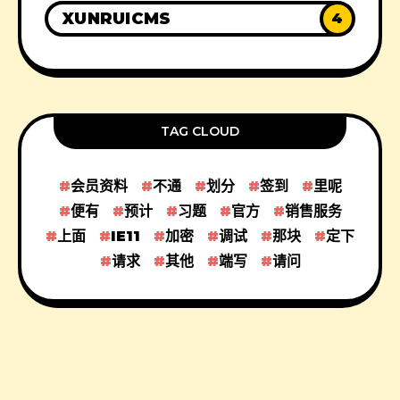
XUNRUICMS
4
TAG CLOUD
会员资料
不通
划分
签到
里呢
便有
预计
习题
官方
销售服务
上面
IE11
加密
调试
那块
定下
请求
其他
端写
请问