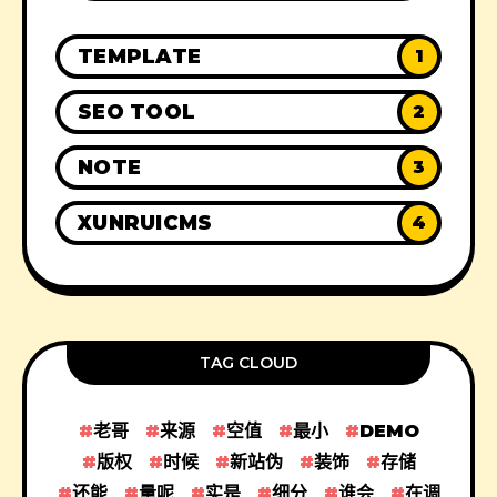
TEMPLATE
1
SEO TOOL
2
NOTE
3
XUNRUICMS
4
TAG CLOUD
老哥
来源
空值
最小
DEMO
版权
时候
新站伪
装饰
存储
还能
量呢
实是
细分
谁会
在调