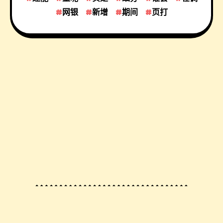
网银
新增
期间
页打
© 2023 By
Sincere の Seo Blog
, All Rights
Reserved.
渝ICP备2022007555号-8