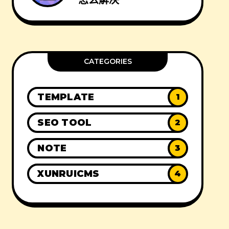
怎么解决
CATEGORIES
TEMPLATE
1
SEO TOOL
2
NOTE
3
XUNRUICMS
4