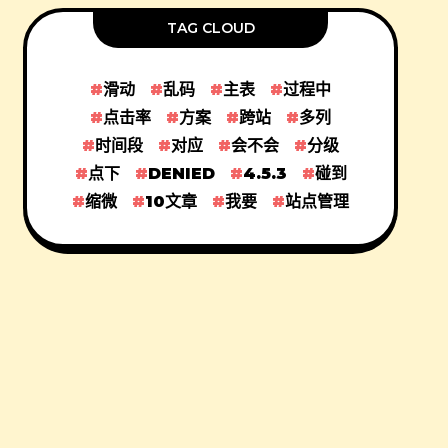
TAG CLOUD
滑动
乱码
主表
过程中
点击率
方案
跨站
多列
时间段
对应
会不会
分级
点下
DENIED
4.5.3
碰到
缩微
10文章
我要
站点管理