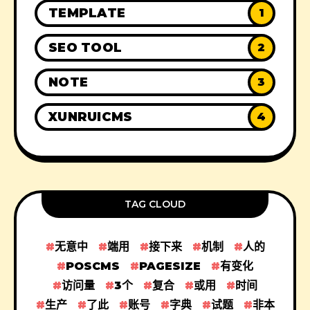
TEMPLATE
1
SEO TOOL
2
NOTE
3
XUNRUICMS
4
TAG CLOUD
无意中
端用
接下来
机制
人的
POSCMS
PAGESIZE
有变化
访问量
3个
复合
或用
时间
生产
了此
账号
字典
试题
非本