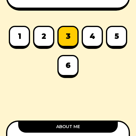
1
2
3
4
5
6
ABOUT ME