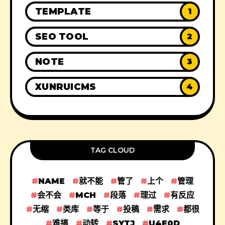
TEMPLATE
1
SEO TOOL
2
NOTE
3
XUNRUICMS
4
TAG CLOUD
NAME
就不能
管了
上个
管理
会不会
MCH
段落
理过
有反应
无缩
类库
等于
投稿
需求
都很
难搞
动转
SYTJ
U4E0D