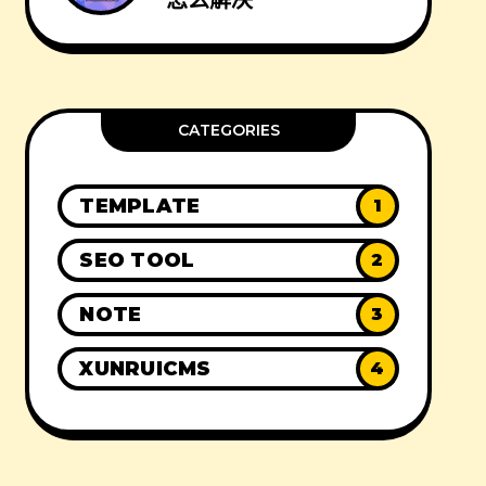
怎么解决
CATEGORIES
TEMPLATE
1
SEO TOOL
2
NOTE
3
XUNRUICMS
4