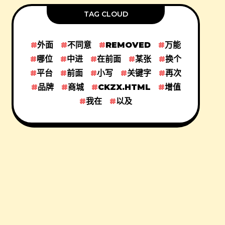
TAG CLOUD
外面
不同意
REMOVED
万能
哪位
中进
在前面
某张
换个
平台
前面
小写
关键字
再次
品牌
商城
CKZX.HTML
增值
我在
以及