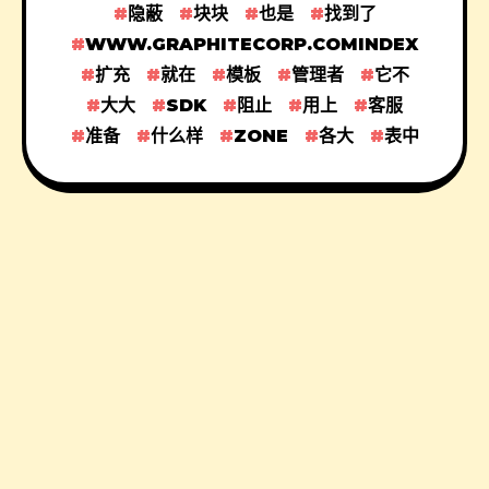
隐蔽
块块
也是
找到了
WWW.GRAPHITECORP.COMINDEX
扩充
就在
模板
管理者
它不
大大
SDK
阻止
用上
客服
准备
什么样
ZONE
各大
表中