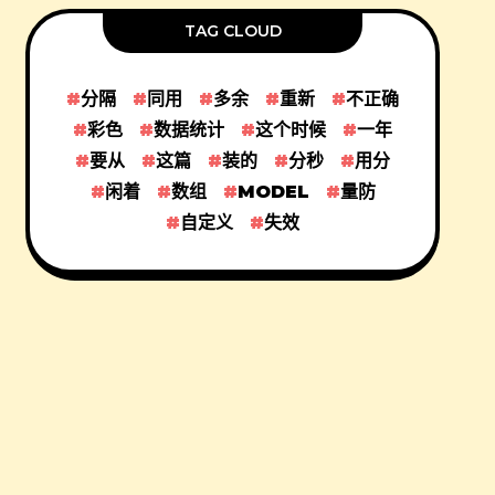
TAG CLOUD
分隔
同用
多余
重新
不正确
彩色
数据统计
这个时候
一年
要从
这篇
装的
分秒
用分
闲着
数组
MODEL
量防
自定义
失效