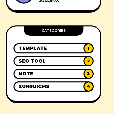
怎么解决
CATEGORIES
TEMPLATE
1
SEO TOOL
2
NOTE
3
XUNRUICMS
4