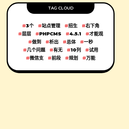
TAG CLOUD
3个
站点管理
招生
右下角
层层
PHPCMS
4.5.1
才能观
做到
析出
总体
一秒
几个问题
有无
10列
试用
微信支
前段
规划
万能