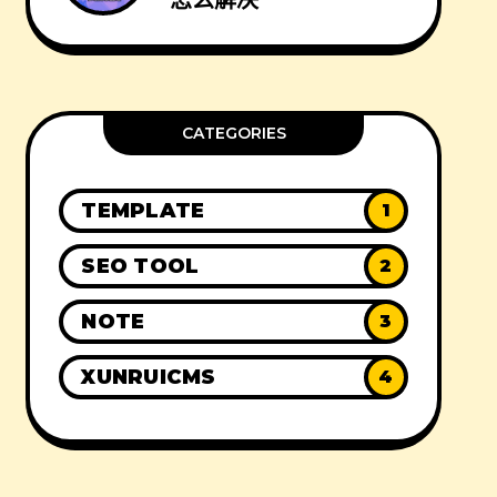
怎么解决
CATEGORIES
TEMPLATE
1
SEO TOOL
2
NOTE
3
XUNRUICMS
4