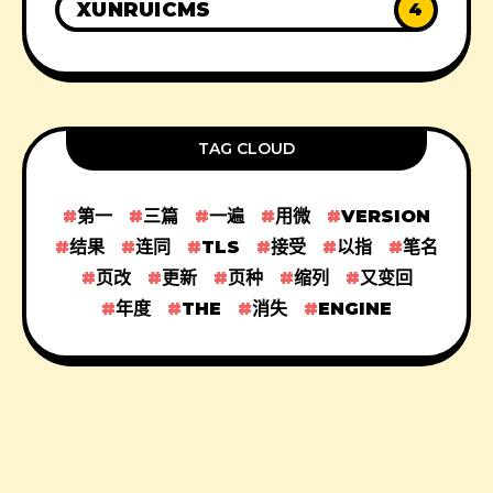
XUNRUICMS
4
TAG CLOUD
第一
三篇
一遍
用微
VERSION
结果
连同
TLS
接受
以指
笔名
页改
更新
页种
缩列
又变回
年度
THE
消失
ENGINE