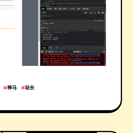
神马
站长