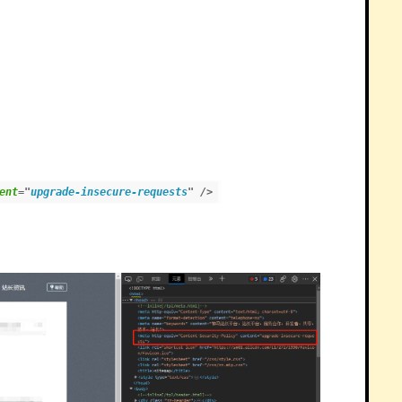
ent
=
"
upgrade-insecure-requests
"
/>